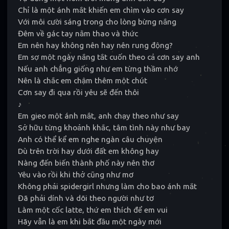
Anh có thể kể em nghe ngàn câu chuyện dù trên trời
Chỉ là một ánh mắt khiến em chìm vào cơn say
Nàng đến biến thành phố này nên thơ
hay dưới đất em không hay
Yêu vào rồi khi thở cũng như mơ
Với môi cười sáng trong cho lòng bừng nắng
Không phải spiderman nhưng làm cho bao ánh mắt
Đêm về gác tay nằm thao và thức
Làm một cốc latte, thứ em thích để em vui
dính vào dõi theo người như tơ
Hãy vẫn là em khi bắt đầu một ngày mới
Em nên hay không nên hay nên rung động?
Anh nguyện ở đây chờ khi tất cả việc xong xuôi
Em sợ một ngày nắng tắt cuốn theo cả cơn say anh
Vì mỗi khi em buồn thì tình yêu sẽ lại tới
(Chorus)
Nếu anh chẳng giống như em từng thầm nhớ
Chỉ là một ánh mắt khiến em chìm vào cơn say
Nên là chắc em chậm thêm một chút
Với môi cười sáng trong cho lòng bừng nắng
Cơn say đi qua rồi yêu sẽ đến thôi
Đêm về gác tay nằm thao và thức
Em nên hay không nên hay nên rung động?
♪
Em sợ một ngày nắng tắt cuốn theo cả cơn say anh
Em gieo một ánh mắt, anh chạy theo như say
Nếu anh chẳng giống như em từng thầm nhớ
Nên là chắc em chậm thêm một chút
Sở hữu từng khoảnh khắc, tâm tình này như bay
Cơn say đi qua rồi yêu sẽ đến thôi~
Anh có thể kể em nghe ngàn câu chuyện
Rồi một ngày nắng ấm em sẽ lại gần bên anh
Nói em đã thấy yêu không chỉ là thích
Dù trên trời hay dưới đất em không hay
Say rồi sẽ qua ngày mai tỉnh giấc
Nàng đến biến thành phố này nên thơ
Nhưng yêu ghi trong tim, trong tâm hồn.
Em sẽ là người nói trước nếu anh là người đưa tay
Yêu vào rồi khi thở cũng như mơ
“Thước phim” sẽ rất hay khi mình cùng lúc
Không phải spidergirl nhưng làm cho bao ánh mắt
Em đã khác em ngày xưa một chút
Đã phải dính và dõi theo người như tơ
Khi yêu thương đong đầy em sẽ đến ngay.
Làm một cốc latte, thứ em thích để em vui
Hãy vẫn là em khi bắt đầu một ngày mới